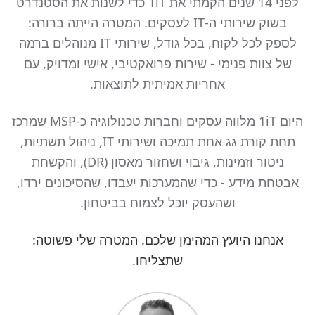
לפני 14 שנים הקמתי את 1iT כדי לשנות את הסטנדרט
בשוק שירותי ה-IT לעסקים. המטרה הייתה ברורה:
לספק לכל לקוח, בכל גודל, שירותי IT מנוהלים ברמה
של צוות פנימי - שירות פרואקטיבי, אישי ומדויק, עם
אחריות אמיתית לתוצאות.
היום 1iT מלווה עסקים וחברות טכנולוגיה כ-MSP שמרכז
תחת קורת גג אחת תמיכה ושירותי IT, ניהול תשתיות,
ניטור וזמינות, גיבוי ושחזור מאסון (DR), והקשחת
אבטחת מידע - כדי שהמערכות יעבדו, שהסיכונים ירדו,
ושהעסק יוכל לצמוח בביטחון.
אנחנו היועץ המהימן שלכם. המטרה שלי פשוטה:
שתצליחו.