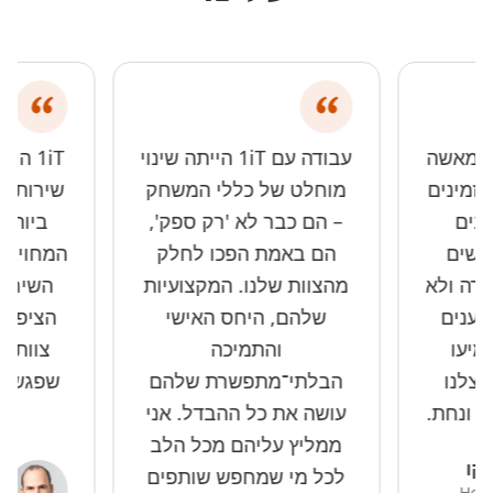
י ומאשה
עבודה עם 1iT הייתה שינוי
1iT ה
 זמינים
מוחלט של כללי המשחק
יבים
– הם כבר לא 'רק ספק',
ביותר
גישים
הם באמת הפכו לחלק
המחויבות
ברה ולא
מהצוות שלנו. המקצועיות
השירות
וענים
שלהם, היחס האישי
הציפיות
טמיעו
והתמיכה
צלנו
הבלתי־מתפשרת שלהם
שפגשתי 
 ונחת.
עושה את כל ההבדל. אני
ממליץ עליהם מכל הלב
יקו
לכל מי שמחפש שותפים
Head