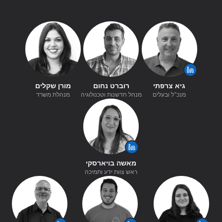
גיא צרפתי
רוברט נחום
מורן שקלים
מנכ"ל ובעלים
מנהל חדשנות וטכנולוגיה
מנהלת משרד
מאשה בויארסקי
ראש צוות ידע ותמיכה