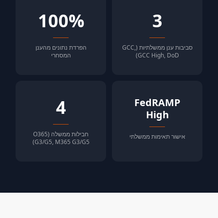
100%
3
סביבות ענן ממשלתיות (GCC,
הפרדת נתונים מהענן
GCC High, DoD)
המסחרי
4
FedRAMP
High
חבילות ממשלה (O365
אישור תאימות ממשלתי
G3/G5, M365 G3/G5)