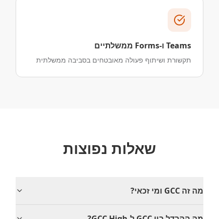
Teams ו-Forms ממשלתיים
תקשורת ושיתוף פעולה מאובטחים בסביבה ממשלתית
שאלות נפוצות
מה זה GCC ומי זכאי‏?
מה ההבדל בין GCC ל-GCC High‏?